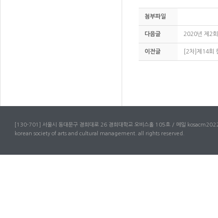
첨부파일
다음글
2020년 제
이전글
[2차]제14
[130-701] 서울시 동대문구 경희대로 26 경희대학교 오비스홀 105호 / 메일 kosacm2022
korean society of arts and cultural management. all rights reserved.