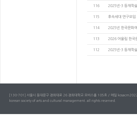
116
2025년-3 등재학
115
후속세대 연구모임 
114
2025년 한국문화
113
2026 어울림 한국
112
2025년-3 등재학
[130-701] 서울시 동대문구 경희대로 26 경희대학교 오비스홀 105호 / 메일 kosacm2022
korean society of arts and cultural management. all rights reserved.