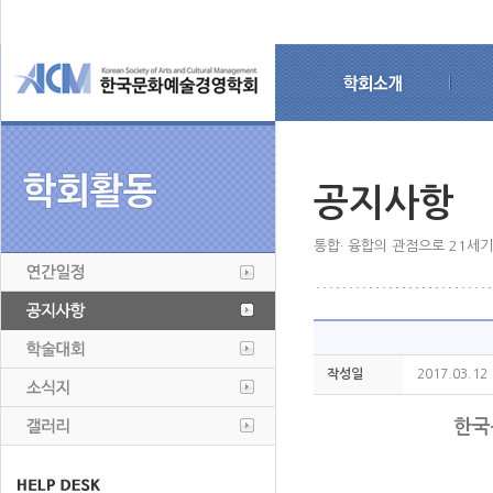
공지사항
통합· 융합의 관점으로 21세
작성일
2017.03.12
한국