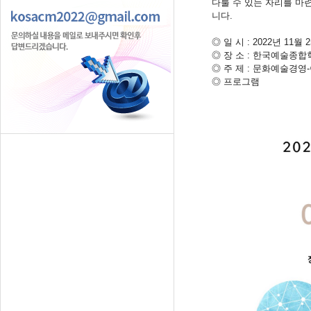
다룰 수 있는 자리를 마
니다
.
◎
일 시
: 2022
년
11
월
2
◎
장 소
:
한국예술종합학
◎
주 제
:
문화예술경영
-
◎
프로그램